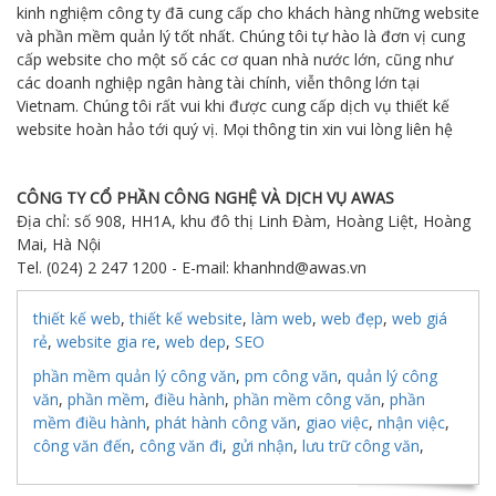
kinh nghiệm công ty đã cung cấp cho khách hàng những website
và phần mềm quản lý tốt nhất. Chúng tôi tự hào là đơn vị cung
cấp website cho một số các cơ quan nhà nước lớn, cũng như
các doanh nghiệp ngân hàng tài chính, viễn thông lớn tại
Vietnam. Chúng tôi rất vui khi được cung cấp dịch vụ thiết kế
website hoàn hảo tới quý vị. Mọi thông tin xin vui lòng liên hệ
CÔNG TY CỔ PHẦN CÔNG NGHỆ VÀ DỊCH VỤ AWAS
Địa chỉ: số 908, HH1A, khu đô thị Linh Đàm, Hoàng Liệt, Hoàng
Mai, Hà Nội
Tel. (024) 2 247 1200 - E-mail: khanhnd@awas.vn
thiết kế web
,
thiết kế website
,
làm web
,
web đẹp
,
web giá
rẻ
,
website gia re
,
web dep
,
SEO
phần mềm quản lý công văn
,
pm công văn
,
quản lý công
văn
,
phần mềm
,
điều hành
,
phần mềm công văn
,
phần
mềm điều hành
,
phát hành công văn
,
giao việc
,
nhận việc
,
công văn đến
,
công văn đi
,
gửi nhận
,
lưu trữ công văn
,