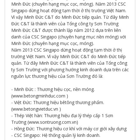
giới
Minh Đức (chuyên hạng mục cọc, móng). Năm 2013 CSC
số
Singapo dừng hoạt động tạm thời ở thị trường Việt Nam.
Vì vậy Minh Đức C&T do Minh Đức tiếp quản. Từ đây Minh
Đức C&T là thành viên của Tổng công ty Sơn Trường
Minh Đức C&T được thành lập năm 2012 dựa trên liên
danh của CSC Singapo (chuyên hạng mục nền móng) với
Minh Đức (chuyên hạng mục cọc, móng).
Năm 2013 CSC Singapo dừng hoạt động tạm thời ở thị
trường Việt Nam. Vì vậy Minh Đức C&T do Minh Đức tiếp
quản. Từ đây Minh Đức C&T là thành viên của Tổng công
ty Sơn Trường với phương hướng kinh doanh dựa trên các
nguồn lực thương hiệu của Sơn Trường đó là:
- Minh Đức : Thương hiệu cọc, nền móng.
(www.betongminhduc.com )
- Việt Đức: Thương hiệu bêtông thương phẩm.
(www.betongvietduc.vn )
- Thép Việt hàn: Thương hiệu đại lý thép cấp 1 Sơn
Trường (www.sontruong.com.vn)
- Hồng Đức: Thương hiệu cơ khí với máy cơ giới xây dựng
- CSC Singapo: Hệ thống quản lý kinh doanh.