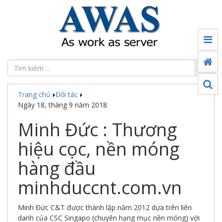
Tin
tức
Đối
tác
Trang chủ
Đối tác
Sản
Ngày 18, tháng 9 năm 2018
phẩm
Minh Đức : Thương
Ứng
dụng
hiệu cọc, nền móng
chuyển
đổi
hàng đầu
số
minhduccnt.com.vn
Công
nghệ
Minh Đức C&T được thành lập năm 2012 dựa trên liên
Thế
danh của CSC Singapo (chuyên hạng mục nền móng) với